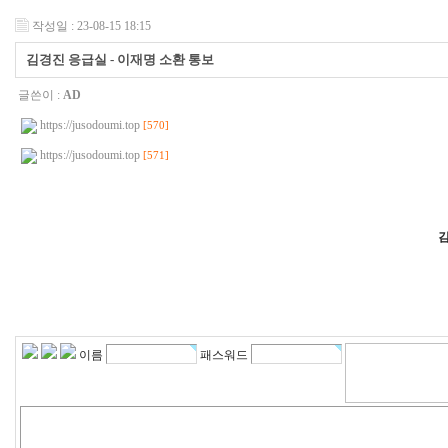
작성일 : 23-08-15 18:15
김경진 응급실 - 이재명 소환 통보
글쓴이 :
AD
https://jusodoumi.top
[570]
https://jusodoumi.top
[571]
2
7
2
0
1
4
이름
패스워드
1
5
1
3
1
6