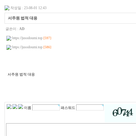
작성일 : 23-08-01 12:43
서주원 법적 대응
글쓴이 :
AD
https://jusodoumi.top
[597]
https://jusodoumi.top
[586]
서주원 법적 대응
q
l
d
k
s
b
t
이름
패스워드
m
q
l
d
k
r