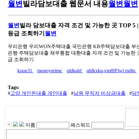
월변
빌라담보대출 웹문서 내용
월변
월변
월변
빌라 담보대출 자격 조건 및 가능한 곳 TOP 5 | 금
등급 조회하기
월변
우리은행 우리WON주택대출 국민은행 KB주택담보대출 부
은행 주택담보대출 채무통합 대환대출 자격 조건 및 가능한 곳 TOP 5
급 조회하기
kouu31
moneyprime
qldkahf
qldkxkq-vmflfFlwl rndlq
Tags:
#
고양 개인돈대출 개인대출
#
남원 무직자 비상금대출
#
당
이름
패스워드