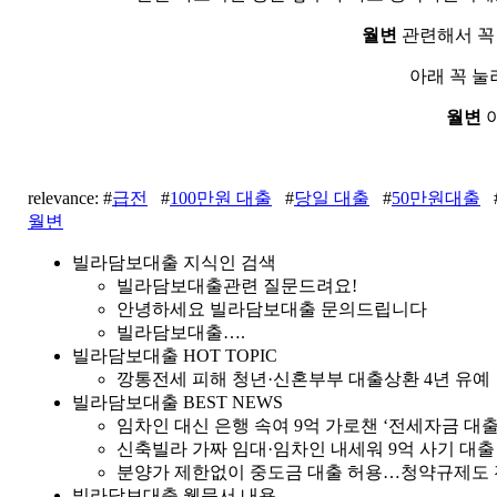
월변
관련해서 꼭 
아래 꼭 눌
월변
relevance: #
급전
#
100만원 대출
#
당일 대출
#
50만원대출
월변
빌라담보대출 지식인 검색
빌라담보대출관련 질문드려요!
안녕하세요 빌라담보대출 문의드립니다
빌라담보대출….
빌라담보대출 HOT TOPIC
깡통전세 피해 청년·신혼부부 대출상환 4년 유예
빌라담보대출 BEST NEWS
임차인 대신 은행 속여 9억 가로챈 ‘전세자금 대출
신축빌라 가짜 임대·임차인 내세워 9억 사기 대출
분양가 제한없이 중도금 대출 허용…청약규제도 
빌라담보대출 웹문서 내용