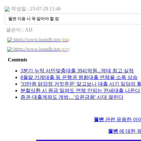
작성일 : 23-07-29 11:46
월변 이용 시 꼭 알아야 할 점
글쓴이 :
AD
https://www.loandb.top
[556]
https://www.loandb.top
[577]
Contents
3분기 누적 서민맞춤대출 3941억원...역대 최고 실적
8월말 가계대출 등 은행권 원화대출 연체율 소폭 상승
'33만원 닭강정 거짓주문' 알고보니 대출 사기 일당의 
분할상환 시 원금 밀려도 연체 안되는 전세대출 나온다
증권·대출계좌도 개방…'오픈금융' 시대 열린다
월변
관련 유용한 아
월변
에 대한 