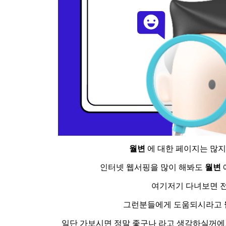
월변
에 대한 페이지는 많지
인터넷 웹서핑을 많이 해봐도
월변
여기저기 다녀보면 전
그런분들에게 도움되시라고
일단 가보시면 정말 좋구나 라고 생각하실꺼에