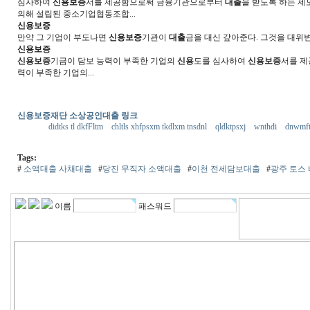
심사하여
신용보증
서를 제공함으로써 금융기관으로부터
대출
을 받도록 하는 제
의해 설립된 중소기업협동조합...
신용보증
만약 그 기업이 부도나면
신용보증
기관이
대출
금을 대신 갚아준다. 그것을 대위
신용보증
신용보증
기금이 담보 능력이 부족한 기업의
신용
도를 심사하여
신용보증
서를 
력이 부족한 기업의...
신용보증재단 소상공인대출 링크
didtks tl dkfFltm
chltls xhfpsxm tkdlxm tnsdnl
qldktpsxj
wnthdi
dnwmf
Tags:
#
소액대출 사채대출
#
당진 무직자 소액대출
#
이천 전세담보대출
#
광주 토스
이름
패스워드