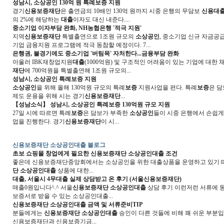
성남시,
소상공인
130억 원 특례
보증
지원
경기
신용보증재단
은 출연금의 10배인 130억 원까지 시중 은행의 무담보
신용
대
의 2%에 해당하는
대출
이자도 대신 내준다....
중소기업 이자부담 완화, NH농협은행 '적극 지원'
지역
신용보증재단
특별출연으로 1조원 규모의
소상공인
, 중소기업 신규 자금공급
기업 금융지원 프로그램에 적극 동참할 예정이다. 7...
은행권, 불경기에도 중소기업 '버팀목' 자처한다...금융부담 완화
아울러 IBK재창업지원
대출
(1000억원) 및 구조적인 어려움이 있는 기업에 대한
재단
에 700억원을 특별출연해 1조원 규모의...
성남시,
소상공인
특례
보증
지원
소상공인
을 위해 올해 130억원 규모의 특례
보증
지원사업을 편다. 특례
보증
은 
제도 운용을 위해 시는 경기
신용보증재단
...
【성남소식】 성남시,
소상공인
특례
보증
130억원 규모 지원
27일 시에 따르면 특례
보증
은 담보가 부족한
소상공인
들이 시중 은행에서 손쉽
업을 진행한다. 경기
신용보증재단
이 시...
신용보증재단 소상공인대출 블로그
초보 쇼핑몰 창업에게 필요한
신용보증재단 소상공인대출
조건
좋은데 신용보증재단중앙회에서는 소상공인을 위한 대출상품을 운영하고 있기 때문
단 소상공인대출
상품에 대한...
대출
, 서울시 4무
대출
실제 상담받고 온 후기 (서울
신용보증재단
)
매출0원입니다^.^ 서울
신용보증재단 소상공인대출
상담 후기 이런저런 서류에 
보증서로 받을 수 있는 소상공인대출...
신용보증재단 소상공인대출
금액 및 서류준비TIP
분들에게는
신용보증재단 소상공인대출
승인이 다른 것들에 비해 꽤 쉬운 부분
신용보증재단과 신용보증기금...