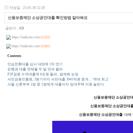
작성일 : 23-01-30 22:20
신용보증재단 소상공인대출 확인방법 알아봐요
글쓴이 :
AD
https://raakcms.com
[1252]
https://raakcms.com
[1281]
Contents
안심전환대출 심사 대란에 1차 연기
은행권 대출 연체율 두 달 연속 올라
P2P금융 누적대출액 6조원 돌파...법제화 눈앞
서민금융진흥원, 3분기까지 서민대출 3941억원 중개…‘역대 최고’
서울 신혼부부 2쌍 중 1쌍에게 대출이자·임대주택 지원 늘린다
신용보증재단 소상공인
신용보증재단 소상공인대
신용보증재단 소상공인대출
대해 