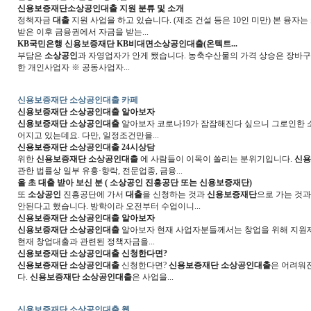
신용보증재단소상공인대출
지원 분류 및 소개
정책자금
대출
지원 사업을 하고 있습니다. (제조 건설 등은 10인 미만) 본 융자는
받은 이후 금융권에서 자금을 받는...
KB국민은행
신용보증재단
KB비대면
소상공인대출
(온텍트...
부담은
소상공인
과 자영업자가 안게 됐습니다. 농축수산물의 가격 상승은 장바구니
한 개인사업자 ※ 공동사업자...
신용보증재단 소상공인대출 카페
신용보증재단 소상공인대출
알아보자
신용보증재단 소상공인대출
알아보자 코로나19가 잠잠해진다 싶으니 그로인한 
어지고 있는데요. 다만, 일정조건만을...
신용보증재단 소상공인대출
24시상담
위한
신용보증재단 소상공인대출
에 사람들이 이목이 쏠리는 분위기입니다.
신용
관한 법률상 일부 유흥·향락, 전문업종, 금융...
올 초
대출
받아 보신 분 (
소상공인
진흥공단 또는
신용보증재단
)
또
소상공인
진흥공단에 가서
대출
을 신청하는 것과
신용보증재단
으로 가는 것과
안된다고 했습니다. 방학이라 오전부터 수업이니...
신용보증재단 소상공인대출
알아보자
신용보증재단 소상공인대출
알아보자 현재 사업자분들께서는 창업을 위해 지원제
현재 창업대출과 관련된 정책자금을...
신용보증재단 소상공인대출
신청한다면?
신용보증재단 소상공인대출
신청한다면?
신용보증재단 소상공인대출
은 어려워
다.
신용보증재단 소상공인대출
은 사업을...
신용보증재단 소상공인대출 웹