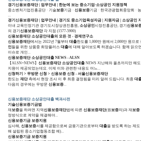
경기
신용보증재단
| 업무안내 | 한눈에 보는 중소기업·
소상공인
지원정책
중소벤처기업진흥공단 · 기술
보증
기금 ·
신용보증
기금 · 한국관광협회중앙회 · 
...
경기
신용보증재단
| 업무안내 | 경기도 중소기업육성자금 | 지원자금 |
소상공인
이내 교육인정기관 경기도시장상권진흥원,
소상공인
시장진흥공단, 경기
신용보
의 경기
신용보증재단
각 지점 (1577-5900)
신용보증재단 소상공인대출
의 모든 것 - 경제연구소
신용보증재단
에서는 2022년 7월부터
대출
한도를 1,000만 원에서 2,000만 원으
인
들을 위한 상품중 희망플러스
대출
에 대해 알아보도록 하겠습니다. 함께 읽으
이슈로 개인...
신용보증재단 소상공인대출
NEWS - ALSN
【ALSN=NEWS】
신용보증재단 소상공인대출
NEWS 지난해와 올초까지만 해도
지원이 제공되었는데요. 이제 이와 관련한 내용도 어느...
신청하기 > 무방문 신청 >
신용보증
신청 - 서울
신용보증재단
한도는
재단
측에서 현장 조사 이 후 최종 결정됨을 미리 알려 드립니다. 최종
대
다음의 경우에는 무방문
신용보증
...
신용보증재단 소상공인대출 백과사전
기술
신용보증
기금법
재
보증
을 하려면 지역
신용보증재단
법에 따른
신용보증재단
(원
보증
자)과 재
보증
정방식으로 계약을 체결해야...
신용보증
기금
보증
지원
심사해,
신용보증
서를 제공함으로써 금융기관으로부터
대출
을 받도록 하는 제도
해 설립된 중소기업협동조합 예)...
신용보증
기금
보증
지원