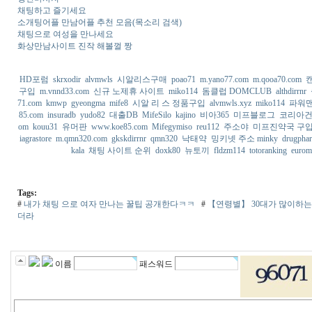
채팅하고 즐기세요
소개팅어플 만남어플 추천 모음(목소리 검색)
채팅으로 여성을 만나세요
화상만남사이트 진작 해볼껄 짱
HD포럼
skrxodir
alvmwls
시알리스구매
poao71
m.yano77.com
m.qooa70.com
구입
m.vnnd33.com
신규 노제휴 사이트
miko114
돔클럽 DOMCLUB
althdirrnr
71.com
kmwp
gyeongma
mife8
시알 리 스 정품구입
alvmwls.xyz
miko114
파워
85.com
insuradb
yudo82
대출DB
MifeSilo
kajino
비아365
미프블로그
코리아
om
kouu31
유머판
www.koe85.com
Mifegymiso
reu112
주소야
미프진약국 구
iagrastore
m.qmn320.com
gkskdirrnr
qmn320
낙태약
밍키넷 주소 minky
drugpha
kala
채팅 사이트 순위
doxk80
뉴토끼
fldzm114
totoranking
eurom
Tags:
#
내가 채팅 으로 여자 만나는 꿀팁 공개한다ㅋㅋ
#
【연령별】 30대가 많이하는
더라
이름
패스워드