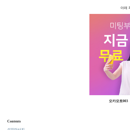
아래 꼭
오­카­모­토­0­0­3
Contents
성인마사지