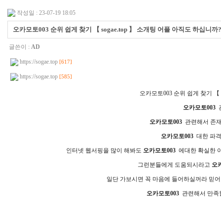
작성일 : 23-07-19 18:05
오­카­모­토­0­0­3 순위 쉽게 찾기 【 sogae.top 】 소개팅 어플 아직도 하십니까
글쓴이 :
AD
https://sogae.top
[617]
https://sogae.top
[585]
오­카­모­토­0­0­3 순위 쉽게 찾기
오­카­모­토­0­0­3
관
오­카­모­토­0­0­3
관련해서 존재
오­카­모­토­0­0­3
대한 파격
인터넷 웹서핑을 많이 해봐도
오­카­모­토­0­0­3
에대한 확실한 아
그런분들에게 도움되시라고
오­카
일단 가보시면 꼭 마음에 들어하실꺼라 믿어
오­카­모­토­0­0­3
관련해서 만족할