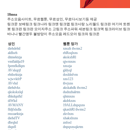
18moa
주소모음사이트, 무료웹툰, 무료성인, 무료다시보기등 제공
링크문 보배링크 링크나라 링크맨 링크맵 링크사랑 노리월드 링크판 여기여 토렌트
봇 링크판 링크판 모이자주소 고링크 주소파워 세븐링크 링크맥 링크라이브 링
바나나 빨간앵두 불방망이 주소모음 레드모아 링크와 링크온
성인
웹툰 망가
diehdehtl
xnszh tlwms2
aldlseh
ehRoqlxns
ditmektzja
akskxhRl
vmflaldja19
qjwmxns
fpemfkdlqm
xnszja
AVxkqrjf
gldyql
ehtlsektzja
dosldnfvm
wjwvkfrP
xns123
AVvhd
tbvjxns
diehdvks
akskahdk tlwms2
qkskskxlql
dudnzhalrtm
dhkdqnfkf
qhtmxns
diWkd
akdrkxns
AVMANY
19ALLdnpqxns
fldjfxkdla
qkaxhRl tlwms2
rnsoaektzja
zkvlxns
diehdTV
xhakxhxns
dbrqhd
znfosl
diqnfl
dnpqxnsqkrtm