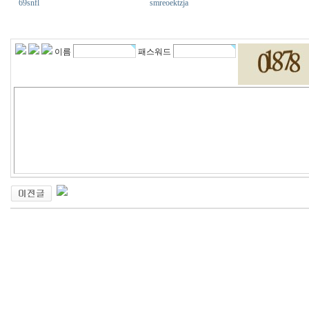
69snfl
smreoektzja
실
시
간
이름
패스워드
무
료
채
팅
2
4
시
간
대
출
링
크
1
1
4
미
프
진
약
국
후
기