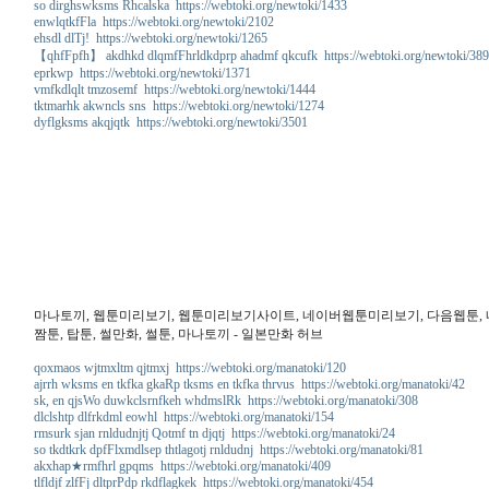
so dirghswksms Rhcalska https://webtoki.org/newtoki/1433
enwlqtkfFla https://webtoki.org/newtoki/2102
ehsdl dlTj! https://webtoki.org/newtoki/1265
【qhfFpfh】 akdhkd dlqmfFhrldkdprp ahadmf qkcufk https://webtoki.org/newtoki/38
eprkwp https://webtoki.org/newtoki/1371
vmfkdlqlt tmzosemf https://webtoki.org/newtoki/1444
tktmarhk akwncls sns https://webtoki.org/newtoki/1274
dyflgksms akqjqtk https://webtoki.org/newtoki/3501
마나토끼, 웹툰미리보기, 웹툰미리보기사이트, 네이버웹툰미리보기, 다음웹툰, 네이버
짬툰, 탑툰, 썰만화, 썰툰, 마나토끼 - 일본만화 허브
qoxmaos wjtmxltm qjtmxj https://webtoki.org/manatoki/120
ajrrh wksms en tkfka gkaRp tksms en tkfka thrvus https://webtoki.org/manatoki/42
sk, en qjsWo duwkclsrnfkeh whdmslRk https://webtoki.org/manatoki/308
dlclshtp dlfrkdml eowhl https://webtoki.org/manatoki/154
rmsurk sjan rnldudnjtj Qotmf tn djqtj https://webtoki.org/manatoki/24
so tkdtkrk dpfFlxmdlsep thtlagotj rnldudnj https://webtoki.org/manatoki/81
akxhap★rmfhrl gpqms https://webtoki.org/manatoki/409
tlfldjf zlfFj dltprPdp rkdflagkek https://webtoki.org/manatoki/454