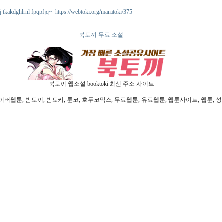
j tkakdghlrnl fpqpfjq~ https://webtoki.org/manatoki/375
북토끼 무료 소설
북토끼 웹소설 booktoki 최신 주소 사이트
툰, 밤토끼, 밤토키, 툰코, 호두코믹스, 무료웹툰, 유료웹툰, 웹툰사이트, 웹툰, 성인