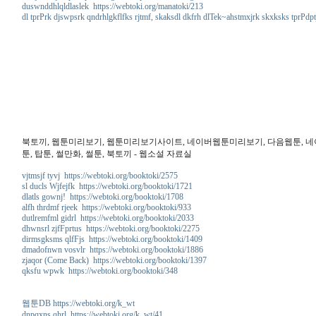
duswnddhlqldlaslek https://webtoki.org/manatoki/213
dl tprPrk djswpsrk qndrhlgkflfks rjtmf, skaksdl dkfrh dlTek~ahstmxjrk skxksks tprPdpt
북토끼, 웹툰미리보기, 웹툰미리보기사이트, 네이버웹툰미리보기, 다음웹툰, 네이버웹
툰, 탑툰, 썰만화, 썰툰, 북토끼 - 웹소설 자료실
vjtmsjf tyvj https://webtoki.org/booktoki/2575
sl ducls Wjfejfk https://webtoki.org/booktoki/1721
dlatls gownj! https://webtoki.org/booktoki/1708
alfh thrdmf rjeek https://webtoki.org/booktoki/933
dutlremfml gidrl https://webtoki.org/booktoki/2033
dhwnsrl zjfFprtus https://webtoki.org/booktoki/2275
dirmsgksms qlfFjs https://webtoki.org/booktoki/1409
dmadofnwn vosvlr https://webtoki.org/booktoki/1886
zjaqor (Come Back) https://webtoki.org/booktoki/1397
qksfu wpwk https://webtoki.org/booktoki/348
웹툰DB https://webtoki.org/k_wt
dnpqxns qhrl https://webtoki.org/k_wt/41