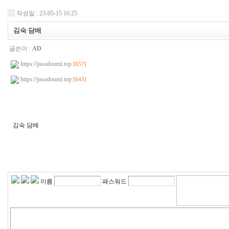
작성일 : 23-05-15 16:25
김숙 담배
글쓴이 :
AD
https://jusodoumi.top
[657]
https://jusodoumi.top
[643]
김숙 담배
2
4
d
i
r
r
n
이름
패스워드
r
2
4
d
i
r