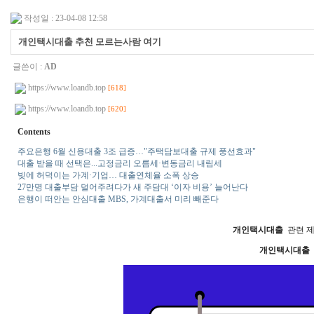
작성일 : 23-04-08 12:58
개인택시대출 추천 모르는사람 여기
글쓴이 :
AD
https://www.loandb.top
[618]
https://www.loandb.top
[620]
Contents
주요은행 6월 신용대출 3조 급증…"주택담보대출 규제 풍선효과"
대출 받을 때 선택은...고정금리 오름세·변동금리 내림세
빚에 허덕이는 가계·기업… 대출연체율 소폭 상승
27만명 대출부담 덜어주려다가 새 주담대 ‘이자 비용’ 늘어난다
은행이 떠안는 안심대출 MBS, 가계대출서 미리 빼준다
개인택시대출
관련 제
개인택시대출