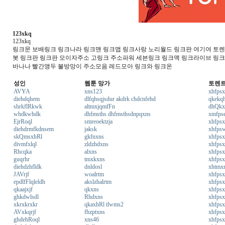
123xkq
123xkq
링크문 보배링크 링크나라 링크맨 링크맵 링크사랑 노리월드 링크판 여기여 토렌트
봇 링크판 링크판 모이자주소 고링크 주소파워 세븐링크 링크맥 링크라이브 링
바나나 빨간앵두 불방망이 주소모음 레드모아 링크와 링크온
성인
웹툰 망가
토렌
AVYA
xns123
xhfps
diehdqhem
dlfqhsqjsdur akdrk chdcnfehd
qkekq
shrkflRkwk
altmxjqmfFn
dhQkx
whdkwhdk
dhfmsths dhfmsthsdnpqxns
xmfpse
EjrRoql
smreoektzja
xhfpsx
diehdrmfkdnsem
jaksk
xhfps
skQmsxhRl
gkfnxns
xhfps
divmfxlql
zldzhdxns
xhfps
Rhcqka
alxns
xhfps
guqrhr
tmxkxns
xhfps
diehdzhfldk
dnldosl
xhtmx
JAVrjf
woalrtm
xhfpsx
epdlfFlqleldh
akslzhalrtm
xhfps
qkaajxjf
qkxns
xhfps
ghkdwlsdl
Rhdxns
xhfps
xkrxkrxkr
qkaxhRl tlwms2
xhfps
AVxkqrjf
fhzptxns
xhfps
ghdehRoql
xns46
xhfpsx