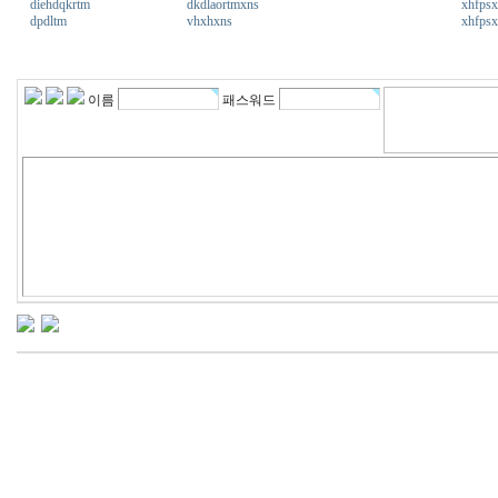
diehdqkrtm
dkdlaortmxns
xhfps
dpdltm
vhxhxns
xhfps
주
소
야
이름
패스워드
돔
클
럽
D
O
M
C
L
U
B.
t
o
p
출
장
파
란
출
장
마
사
지