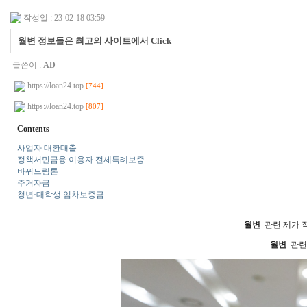
작성일 : 23-02-18 03:59
월변 정보들은 최고의 사이트에서 Click
글쓴이 :
AD
https://loan24.top
[744]
https://loan24.top
[807]
Contents
사업자 대환대출
정책서민금융 이용자 전세특례보증
바꿔드림론
주거자금
청년·대학생 임차보증금
월변
관련 제가 
월변
관련한