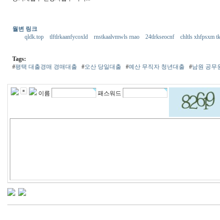
월변 링크
qldk.top
tlftlrkaanfycoxld
rnstkaalvmwls rnao
24tlrkseocnf
chltls xhfpsxm t
Tags:
#
평택 대출경매 경매대출
#
오산 당일대출
#
예산 무직자 청년대출
#
남원 공무
이름
패스워드