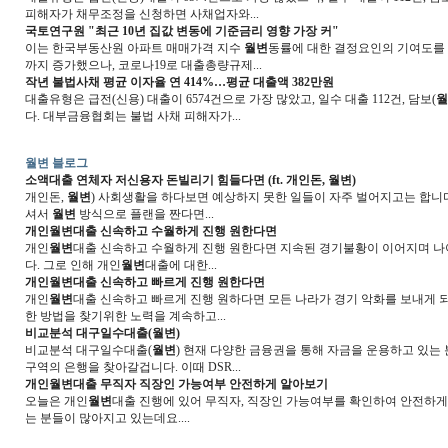
피해자가 채무조정을 신청하면 사채업자와...
국토연구원 "최근 10년 집값 변동에 기준금리 영향 가장 커"
이는 한국부동산원 아파트 매매가격 지수
월변
동률에 대한 결정요인의 기여도를 
까지 증가했으나, 코로나19로 대출총량규제...
작년 불법사채 평균 이자율 연 414%…평균 대출액 382만원
대출유형은 급전(신용) 대출이 6574건으로 가장 많았고, 일수 대출 112건, 담보(
월
다. 대부금융협회는 불법 사채 피해자가...
월변 블로그
소액대출 연체자 저신용자 돈빌리기 힘들다면 (ft. 개인돈,
월변
)
개인돈,
월변
) 사회생활을 하다보면 예상하지 못한 일들이 자주 벌어지고는 합니다
셔서
월변
방식으로 플랜을 짠다면...
개인
월변
대출 신속하고 수월하게 진행 원한다면
개인
월변
대출 신속하고 수월하게 진행 원한다면 지속된 경기불황이 이어지며 나
다. 그로 인해 개인
월변
대출에 대한...
개인
월변
대출 신속하고 빠르게 진행 원한다면
개인
월변
대출 신속하고 빠르게 진행 원하다면 모든 나라가 경기 악화를 보내게 되
한 방법을 찾기위한 노력을 계속하고...
비교분석 대구일수대출(
월변
)
비교분석 대구일수대출(
월변
) 현재 다양한 금융권을 통해 자금을 운용하고 있는
구역의 은행을 찾아갈겁니다. 이때 DSR...
개인
월변
대출 무직자 직장인 가능여부 안전하게 알아보기
오늘은 개인
월변
대출 진행에 있어 무직자, 직장인 가능여부를 확인하여 안전하게
는 분들이 많아지고 있는데요....