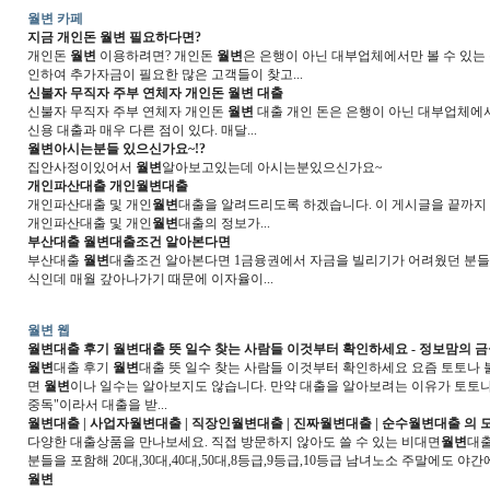
월변 카페
지금 개인돈
월변
필요하다면?
개인돈
월변
이용하려면? 개인돈
월변
은 은행이 아닌 대부업체에서만 볼 수 있는
인하여 추가자금이 필요한 많은 고객들이 찾고...
신불자 무직자 주부 연체자 개인돈
월변
대출
신불자 무직자 주부 연체자 개인돈
월변
대출 개인 돈은 은행이 아닌 대부업체에서만
신용 대출과 매우 다른 점이 있다. 매달...
월변
아시는분들 있으신가요~!?
집안사정이있어서
월변
알아보고있는데 아시는분있으신가요~
개인파산대출 개인
월변
대출
개인파산대출 및 개인
월변
대출을 알려드리도록 하겠습니다. 이 게시글을 끝까지
개인파산대출 및 개인
월변
대출의 정보가...
부산대출
월변
대출조건 알아본다면
부산대출
월변
대출조건 알아본다면 1금융권에서 자금을 빌리기가 어려웠던 분들은
식인데 매월 갚아나가기 때문에 이자율이...
월변 웹
월변
대출 후기
월변
대출 뜻 일수 찾는 사람들 이것부터 확인하세요 - 정보맘의 
월변
대출 후기
월변
대출 뜻 일수 찾는 사람들 이것부터 확인하세요 요즘 토토나 
면
월변
이나 일수는 알아보지도 않습니다. 만약 대출을 알아보려는 이유가 토토나
중독"이라서 대출을 받...
월변
대출 | 사업자
월변
대출 | 직장인
월변
대출 | 진짜
월변
대출 | 순수
월변
대출 의 
다양한 대출상품을 만나보세요. 직접 방문하지 않아도 쓸 수 있는 비대면
월변
대출
분들을 포함해 20대,30대,40대,50대,8등급,9등급,10등급 남녀노소 주말에도 야
월변