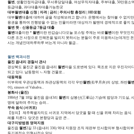
월변
, 생활안정자금대출, 무서류당일대출, 여성무직자대출, 주부대출, 50만원소액대
등급대출, 과다대출자대출가능한곳
대부
월변
대출 신청 | 자격 | 금리 | 주의사항 총정리 | HD포럼
대부
월변
대출에 대하여 글을 작성해보려고 합니다. 은행에서는 찾아볼 수 없지만
융권을 통하여 진행받을 수 없는 인물이라면 대상자가 될텐데 경제적으로 좋지 
월변
뜻 - 신용등급 7등급 대출
월변
대출이란 *
월변
이란 반갑습니다오늘 포스팅 주제는 바로
월변
이란 무엇인
다른 조건 사정으로 인해돈을 빌리지 못하시는 분들이 주로 이용하시는데개인 
시는 개념인데하루하루 버는게 아니라 월급...
월변 백과사전
울진 읍내리 경찰서 관사
경상북도 울진군 울진읍 읍내리
월변
마을 도로변에 있다. 목조로 지은 우진각이
되고 있다. 남동향의 ㄴ자형 건물로...
대동맥동
이부위에 우관상동맥과 좌관상동맥의 각각 우반
월변
(右半月弁)의 상방, 좌반
월
어), sinuses of Valsalva...
봉화사 (울진)
1984년 7월 18일 울진읍 읍내3리
월변
의 삼봉산(三峯山) 기슭에 법당과 기도실, 사
명에 달하며 주지는 승려...
무속 음식 (서귀포)
【정의】 제주특별자치도 서귀포 지역에서 당굿을 할 때 신을 위해 차리는 음식.
례를 치른다. 당굿은 본향당과 같은 큰...
대구지방법원 영덕지원
울진읍
월변
2길 33 (읍내리 336) 역대 지원장 조직 재판부 민사합의부 형사합
등기계접수 민형사접수 약식...