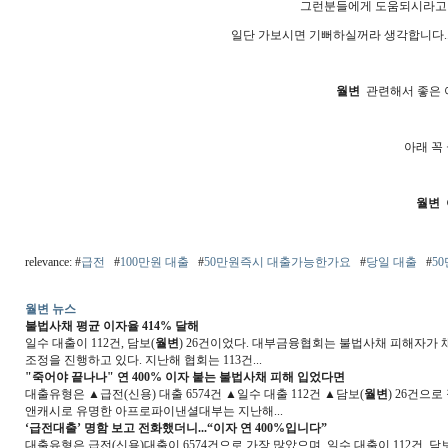
그런분들에게 도움되시라
일단 가보시면 기뻐하실꺼라 생각합니다.
월변
관련해서 좋은 
아래 꼭
월변
relevance: #
급전
#
100만원 대출
#
50만원즉시 대출가능한가요
#
당일 대출
#
5
월변 뉴스
불법사채 평균 이자율 414% 달해
일수 대출이 112건, 담보(
월변
) 26건이었다. 대부금융협회는 불법사채 피해자가
조정을 진행하고 있다. 지난해 협회는 113건...
"죽어야 끝나나" 연 400% 이자 붙는 불법사채 피해 입었다면
대출유형은 ▲급전(신용) 대출 6574건 ▲일수 대출 112건 ▲담보(
월변
) 26건으
앤캐시로 유명한 아프로파이낸셜대부는 지난해...
‘급전대출’ 명함 보고 전화했더니...“이자 연 400%입니다”
대출유형은 급전(신용)대출이 6574건으로 가장 많았으며, 일수 대출이 112건, 담