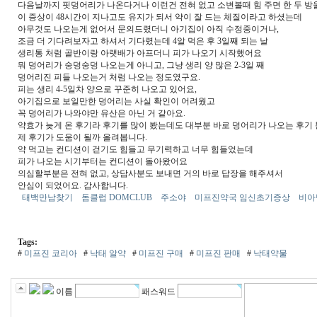
다음날까지 핏덩어리가 나온다거나 이런건 전혀 없고 소변볼때 힘 주면 한 두 방울
이 증상이 48시간이 지나고도 유지가 되서 약이 잘 드는 체질이라고 하셨는데
아무것도 나오는게 없어서 문의드렸더니 아기집이 아직 수정중이거나,
조금 더 기다려보자고 하셔서 기다렸는데 4알 먹은 후 3일째 되는 날
생리통 처럼 골반이랑 아랫배가 아프더니 피가 나오기 시작했어요
뭐 덩어리가 숭덩숭덩 나오는게 아니고, 그냥 생리 양 많은 2-3일 째
덩어리진 피들 나오는거 처럼 나오는 정도였구요.
피는 생리 4-5일차 양으로 꾸준히 나오고 있어요,
아기집으로 보일만한 덩어리는 사실 확인이 어려웠고
꼭 덩어리가 나와야만 유산은 아닌 거 같아요.
약효가 늦게 온 후기라 후기를 많이 봤는데도 대부분 바로 덩어리가 나오는 후기
제 후기가 도움이 될까 올려봅니다.
약 먹고는 컨디션이 걷기도 힘들고 무기력하고 너무 힘들었는데
피가 나오는 시기부터는 컨디션이 돌아왔어요
의심할부분은 전혀 없고, 상담사분도 보내면 거의 바로 답장을 해주셔서
안심이 되었어요. 감사합니다.
태백만남찾기
돔클럽 DOMCLUB
주소야
미프진약국 임신초기증상
비아
Tags:
#
미프진 코리아
#
낙태 알약
#
미프진 구매
#
미프진 판매
#
낙태약물
이름
패스워드