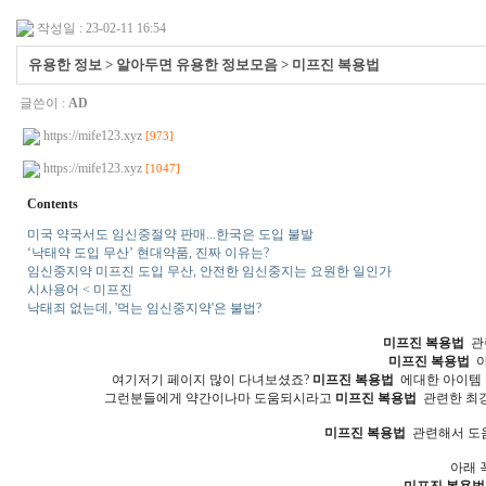
작성일 : 23-02-11 16:54
유용한 정보 > 알아두면 유용한 정보모음 > 미프진 복용법
글쓴이 :
AD
https://mife123.xyz
[973]
https://mife123.xyz
[1047]
Contents
미국 약국서도 임신중절약 판매...한국은 도입 불발
‘낙태약 도입 무산’ 현대약품, 진짜 이유는?
임신중지약 미프진 도입 무산, 안전한 임신중지는 요원한 일인가
시사용어 < 미프진
낙태죄 없는데, '먹는 임신중지약'은 불법?
미프진 복용법
관
미프진 복용법
아
여기저기 페이지 많이 다녀보셨죠?
미프진 복용법
에대한 아이템 
그런분들에게 약간이나마 도움되시라고
미프진 복용법
관련한 최강
미프진 복용법
관련해서 도움
아래 