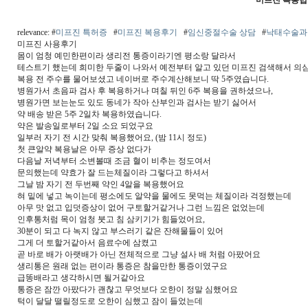
미프진 복용법
relevance: #
미프진 특허증
#
미프진 복용후기
#
임신중절수술 상담
#
낙태수술과
미프진 사용후기
몸이 엄청 예민한편이라 생리전 통증이라기엔 평소랑 달라서
테스트기 했는데 희미한 두줄이 나와서 예전부터 알고 있던 미프진 검색해서 의심
복용 전 주수를 물어보셨고 네이버로 주수계산해보니 딱 5주였습니다.
병원가서 초음파 검사 후 복용하거나 며칠 뒤인 6주 복용을 권하셨으나,
병원가면 보는눈도 있도 동네가 작아 산부인과 검사는 받기 싫어서
약 배송 받은 5주 2일차 복용하였습니다.
약은 발송일로부터 2일 소요 되었구요
일부러 자기 전 시간 맞춰 복용했어요, (밤 11시 정도)
첫 큰알약 복용날은 아무 증상 없다가
다음날 저녁부터 소변볼때 조금 혈이 비추는 정도여서
문의했는데 약효가 잘 드는체질이라 그렇다고 하셔서
그날 밤 자기 전 두번째 약인 4알을 복용했어요
혀 밑에 넣고 녹이는데 평소에도 알약을 물에도 못먹는 체질이라 걱정했는데
아무 맛 없고 입덧증상이 없어 구토할거같거나 그런 느낌은 없었는데
인후통처럼 목이 엄청 붓고 침 삼키기가 힘들었어요,
30분이 되고 다 녹지 않고 부스러기 같은 잔해물들이 있어
그게 더 토할거같아서 음료수에 삼켰고
곧 바로 배가 아랫배가 아닌 전체적으로 그냥 설사 배 처럼 아팠어요
생리통은 원래 없는 편이라 통증은 참을만한 통증이였구요
급똥배라고 생각하시면 될거같아요
통증은 잠깐 아팠다가 괜찮고 무엇보다 오한이 정말 심했어요
턱이 달달 떨릴정도로 오한이 심했고 잠이 들었는데