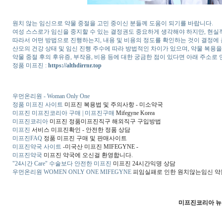
원치 않는 임신으로 약물 중절을 고민 중이신 분들께 도움이 되기를 바랍니다.
여성 스스로가 임신을 중지할 수 있는 결정권도 중요하게 생각해야 하지만, 현실
따라서 어떤 방법으로 진행하는지, 내용 및 비용의 정도를 확인하는 것이 결정에 
산모의 건강 상태 및 임신 진행 주수에 따라 방법적인 차이가 있으며, 약물 복용
약물 중절 후의 후유증, 부작용, 비용 등에 대한 궁금한 점이 있다면 아래 주소로 
정품 미프진 :
https://althdirrnr.top
우먼온리원 - Woman Only One
정품 미프진 사이트
미프진 복용법 및 주의사항 - 미소약국
미프진 미프진코리아 구매 | 미프진구매
Mifegyne Korea
미프진코리아
미프진 정품미프진직구 해외직구 구입방법
미프진
서비스 미프진확인 - 안전한 정품 상담
미프진FAQ
정품 미프진 구매 및 판매사이트
미프진약국 사이트
-미국산 미프진 MIFEGYNE -
미프진약국
미프진 약국에 오신걸 환영합니다.
"24시간 Care" 수술보다 안전한 미프진
미프진 24시간익명 상담
우먼온리원 WOMEN ONLY ONE MIFEGYNE
피임실패로 인한 원치않는임신 
미프진코리아 뉴