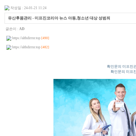
작성일 : 24-01-21 11:24
유산후몸관리 - 미프진코리아 뉴스 아동,청소년 대상 성범죄
글쓴이 :
AD
https://althdirrnr.top
[490]
https://althdirrnr.top
[482]
확인문의 미프진관
확인문의 미프진관련