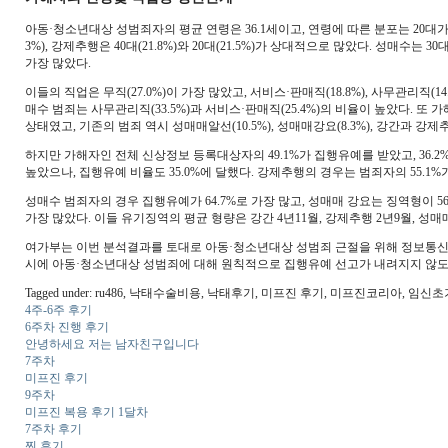
아동·청소년대상 성범죄자의 평균 연령은 36.1세이고, 연령에 따른 분포는 20대가 24
3%), 강제추행은 40대(21.8%)와 20대(21.5%)가 상대적으로 많았다. 성매수는 30대(3
가장 많았다.
이들의 직업은 무직(27.0%)이 가장 많았고, 서비스·판매직(18.8%), 사무관리직(14
매수 범죄는 사무관리직(33.5%)과 서비스·판매직(25.4%)의 비율이 높았다. 또 가
상태였고, 기존의 범죄 역시 성매매알선(10.5%), 성매매강요(8.3%), 강간과 강제추
하지만 가해자인 전체 신상정보 등록대상자의 49.1%가 집행유예를 받았고, 36.2%
높았으나, 집행유예 비율도 35.0%에 달했다. 강제추행의 경우는 범죄자의 55.1%가 
성매수 범죄자의 경우 집행유예가 64.7%로 가장 많고, 성매매 강요는 징역형이 56.
가장 많았다. 이들 유기징역의 평균 형량은 강간 4년11월, 강제추행 2년9월, 성매매 
여가부는 이번 분석결과를 토대로 아동·청소년대상 성범죄 근절을 위해 정보통신
시에 아동·청소년대상 성범죄에 대해 원칙적으로 집행유예 선고가 내려지지 않도
Tagged under: ru486, 낙태수술비용, 낙태후기, 미프진 후기, 미프진코리아
4주-6주 후기
6주차 진행 후기
안녕하세요 저는 남자친구입니다
7주차
미프진 후기
9주차
미프진 복용 후기 1달차
7주차 후기
찐 후기