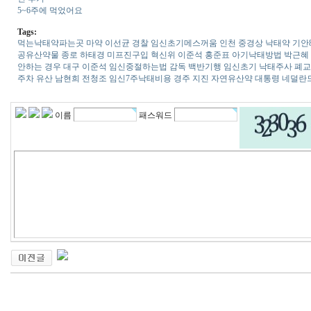
5~6주에 먹었어요
Tags:
먹는낙태약파는곳
마약 이선균 경찰
임신초기메스꺼움
인천 중경상
낙태약
기안8
공유산약물
종로 하태경
미프진구입
혁신위 이준석 홍준표
아기낙태방법
박근혜
안하는 경우
대구 이준석
임신중절하는법
감독 백반기행
임신초기 낙태주사
폐교
주차 유산
남현희 전청조
임신7주낙태비용
경주 지진
자연유산약
대통령 네덜란
이름
패스워드