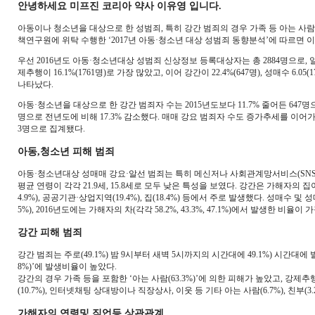
안녕하세요 미프진 코리아 약사 이유영 입니다.
아동이나 청소년을 대상으로 한 성범죄, 특히 강간 범죄의 경우 가족 등 아는 사
책연구원에 위탁 수행한 ‘2017년 아동·청소년 대상 성범죄 동향분석’에 따르면 이
우선 2016년도 아동·청소년대상 성범죄 신상정보 등록대상자는 총 2884명으로, 일 년
제추행이 16.1%(1761명)로 가장 많았고, 이어 강간이 22.4%(647명), 성매수 6.05(1
나타났다.
아동·청소년을 대상으로 한 강간 범죄자 수는 2015년도보다 11.7% 줄어든 647명으
명으로 전년도에 비해 17.3% 감소했다. 매매 강요 범죄자 수도 증가추세를 이어가며
3명으로 집계됐다.
아동,청소년 피해 범죄
아동·청소년대상 성매매 강요·알선 범죄는 특히 메신저나 사회관계망서비스(SNS
평균 연령이 각각 21.9세, 15.8세로 모두 낮은 특성을 보였다. 강간은 가해자의
4.9%), 공공기관·상업지역(19.4%), 집(18.4%) 등에서 주로 발생했다. 성매수 및
5%), 2016년도에는 가해자의 차(각각 58.2%, 43.3%, 47.1%)에서 발생한 비율이 
강간 피해 범죄
강간 범죄는 주로(49.1%) 밤 9시부터 새벽 5시까지의 시간대에 49.1%) 시간대
8%)’에 발생비율이 높았다.
강간의 경우 가족 등을 포함한 ‘아는 사람(63.3%)’에 의한 피해가 높았고, 강제추행은
(10.7%), 인터넷채팅 상대방이나 직장상사, 이웃 등 기타 아는 사람(6.7%), 친부
가해자의 연령및 직업등 상관관계