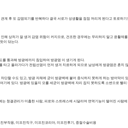
 관계 후 또 감염되기를 반복하다 결국 서로가 성생활을 점점 꺼리게 된다고 토로하기도
 인해 상처가 잘 생겨 감염 위험이 커지므로, 건조한 경우에는 무리하지 말고 윤활제를
듯이 닦는다.
도를 통과해 방광에까지 침입하여 방광염 이 생기게 된다.
를 타고 올라가다가 전립선염이 먼저 생겨 치료하게 되므로 남성에게 방광염은 흔치 않
 차단할 수도 있고, 방광 자체에 균이 방광벽에 붙어 증식하지 못하게 하는 방어막이 
여기에 있다. 방광에 있을지 모를 세균이 방광벽에 자리 잡지 못하도록 소변으로 빨리
데에는 청결관리가 미흡한 사람, 피로와 스트레스에 시달리며 면역기능이 떨어진 사람에 
격, 미프진부작용, 미프진직구, 미프진코리아, 미프진후기, 중절수술비용