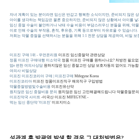
자녀 계획이 있는 분이라면 임신은 반갑고 행복한 소식이지만, 준비되지 않은 
아이를 생각하는 책임감은 물론 중요하지만, 준비되지 않은 상황에서 아이를 낳
임신 중절 수술이 불안하거나 낙태 수술 비용이 부담스러우신 분들을 위해, 약
이로 인해 수술의 부작용, 흔적, 후유증, 기록 등으로부터 자유로울 수 있습니다.
저희는 약물 중절을 선택하시는 분들을 위해 1:1 전문 상담을 제공하며, 비밀 
미프진 구매 1위 - 우먼온리원
미프진 임신중절약 관련상담
정품 미프진 구매대행 미소약국
정품 미프진 구매를 원하시나요? 처방전 필요없
맘e 편한 여의사상담
원하지않은 임신 중절고민 상담 보호자동의 없어도 가능
여의사 비밀상담
미프진 미프진코리아 구매 | 미프진구매
Mifegyne Korea
미프진코리아
미프진 정품미프진직구 해외직구 구입방법
약물중절방법및수술비용
미프진유산약
원치않은 임신 중절비용 문의
원치않은 임신 고민해결해드립니다 약물중절문의
미프진약국 사이트
-미국산 미프진 MIFEGYNE -
먹는 임신 중단약 '미프진'
미프지미소
성관계 후 방광염 발생 할 경우 그 대처방법은?