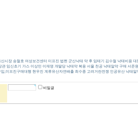
울산시장 송철호
여성보건센터 미프진
법쩐
군산낙태 약 후 임테기
김수철
낙태비용
대
장관
임신초기 가스
이상민 이재명 개딸당
낙태약 복용
서울 천공
낙태알약 구매
서준
구입,미프진구매대행
현우진
계류유산자연배출
최수종 고려거란전쟁
인공유산 낙태알
비밀글