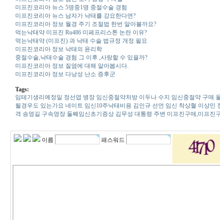
미프진코리아 뉴스 5명중1명 중절수술 경험
미프진코리아 뉴스 남자가 낙태를 강요한다면?
미프진코리아 정보 월경 주기 조절법 한번 알아볼까요?
먹는낙태약 미프진 Ru486 미페프리스톤 논란 이유?
먹는낙태약 (미프진) 과 낙태 수술 법규정 개정 필요
미프진코리아 정보 낙태의 윤리학
중절수술,낙태수술 경험 그 이후 ,사랑할 수 있을까?
미프진코리아 정보 질염에 대해 알아봅시다.
미프진코리아 정보 다낭성 난소 증후군
Tags:
임테기생리예정일
정선엽 병장
임신중절약처방
이두나 수지
임신중절약 구매
될경우도 있는가요
네이트
임신10주낙태비용
김인규 선언
임신 착상혈
이상민 
격
송영길 구속영장
둘째임신초기증상
김무성 대통령 주변
미프진구매,미프진
이름
패스워드