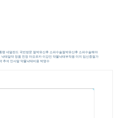
통령 네덜란드 국빈방문
절박유산후 소파수술절박유산후 소파수술해야
원
낙태알약 정품
친정 마요르카 이강인
약물낙태부작용
미끼
임신중절가
약
추석 인사말
약물낙태비용
박영수