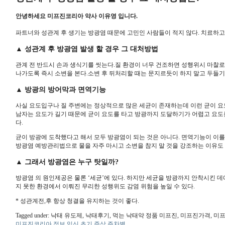
안녕하세요 미프진코리아 약사 이유영 입니다.
파트너와 성관계 후 생기는 방광염 때문에 고민인 사람들이 적지 않다. 치료하고
▲ 성관계 후 방광염 발생 할 경우 그 대처방법
관계 전 반드시 손과 생식기를 씻는다.질 환경이 너무 건조하면 성행위시 마찰로
나가도록 즉시 소변을 본다.소변 후 뒤처리할 때는 문지르듯이 하지 말고 두들기
▲ 방광의 방어막과 면역기능
사실 요도입구나 질 주변에는 정상적으로 많은 세균이 존재하는데 이런 균이 요
남자는 요도가 길기 때문에 균이 요도를 타고 방광까지 도달하기가 어렵고 요도
다.
균이 방광에 도착했다고 해서 모두 방광염이 되는 것은 아니다. 면역기능이 이를
방광염 예방관리법으로 물을 자주 마시고 소변을 참지 말 것을 강조하는 이유도 
▲ 그래서 방광염은 누구 탓일까?
방광염 의 원인제공은 물론 ‘세균’에 있다. 하지만 세균을 방광까지 안착시킨 
지 못한 환경에서 이뤄진 무리한 성행위도 감염 위험을 높일 수 있다.
* 성관계전,후 항상 청결을 유지하는 것이 좋다.
Tagged under: 낙태 유도제, 낙태후기, 먹는 낙태약 정품 미프진, 미프진가
미프진코리아 정보 임신 초기 증상 주차별