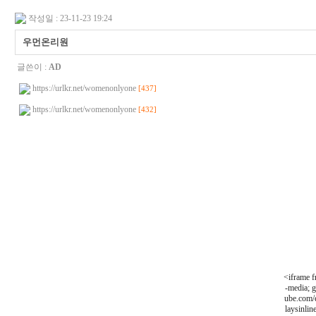
작성일 : 23-11-23 19:24
우먼온리원
글쓴이 :
AD
https://urlkr.net/womenonlyone
[437]
https://urlkr.net/womenonlyone
[432]
<iframe f
-media; 
ube.com
laysinli