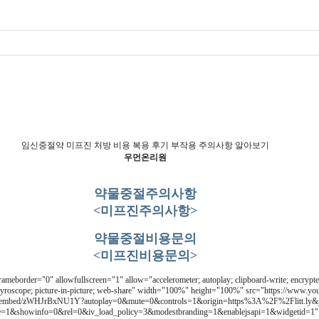
임신중절약 미프진 처방 비용 복용 후기 부작용 주의사항 알아보기
우먼온리원
약물중절주의사항
<미프진주의사항>
약물중절비용문의
<미프진비용문의>
rameborder="0" allowfullscreen="1" allow="accelerometer; autoplay; clipboard-write; encrypt
gyroscope; picture-in-picture; web-share" width="100%" height="100%" src="https://www.you
/embed/zWHJrBxNU1Y?autoplay=0&mute=0&controls=1&origin=https%3A%2F%2Flitt.ly&
ne=1&showinfo=0&rel=0&iv_load_policy=3&modestbranding=1&enablejsapi=1&widgetid=1" 