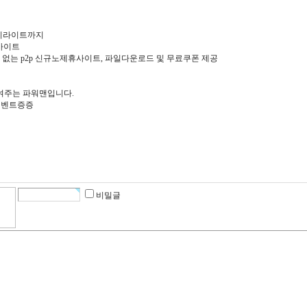
하이라이트까지
사이트
없는 p2p 신규노제휴사이트, 파일다운로드 및 무료쿠폰 제공
여주는 파워맨입니다.
 이벤트증증
비밀글