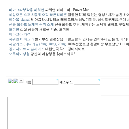
비아그라부작용 파워맨
파워맨 비아그라 - Power Man
세상모든 스포츠중계 오직 빠른티비뿐
깔끔한 UI와 렉없는 영상 / 내가 놓친 
비아몰-viamall
비아그라,시알리스,레비트라,남성발기제품, 남성조루제품,구매 
신규 웹하드 노제휴 순위 소개
신규웹하드 추천, 제휴없는 노제휴 웹하드 첫결제 
토끼판
소설 공유의 새로운 기준, 토끼판
비아그라 가격
파워맨 ​비아그라
발기부전 관련상담이 필요할때 언제든 연락주세요.늘 힘이 되
시알리스 (타다라필) 5mg, 10mg, 20mg.
100%정품보장 총알배송 무료상담 1+1
경마사이트 세븐레이스
대한민국 No.1 경마사이트
모두의이상형
당신의 이상형을 찾아보세요!
이름
패스워드