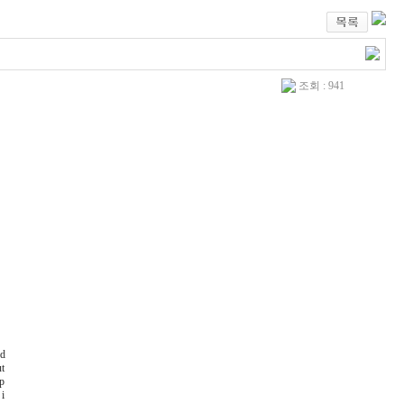
조회 : 941
ed
t
p
i