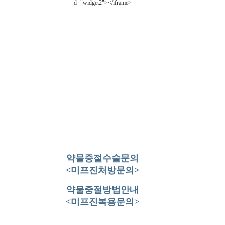
d="widget2"></iframe>
약물중절수술문의
<미프진처방문의>
약물중절방법안내
<미프진복용문의>